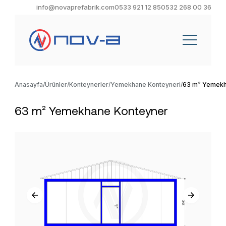
info@novaprefabrik.com
0533 921 12 85
0532 268 00 36
Anasayfa
Ürünler
Konteynerler
Yemekhane Konteyneri
63 m² Yemekh
63 m² Yemekhane Konteyner