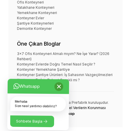
Ofis Konteyneri
Yatakhane Konteyneri
Yemekhane Konteyneri
Konteyner Evler
Şantiye Konteynerleri
Demonte Konteyner
Öne Çıkan Bloglar
3x7 Ofis Konteyneri Almalı mıyım? Ne İşe Yarar? (2026
Rehberi)
Konteyner Evlerde Doğru Temel Nasıl Seçilir ?
Konteyner Yemekhane Şantiye
Konteyner Şantiye Ürünleri: İş Sahasının Vazgeçilmezleri
Konteyner Ev İçin Ruhsat Gerekli mi ?
×
Whatsapp
Merhaba
NOVA KONTEYNER bir
Nova Prefabrik
kuruluşudur.
Size nasıl yardımcı olabiliriz?
© Tüm Hakları Saklıdır.
Kişisel Verilerin Korunması
Sohbete Başla