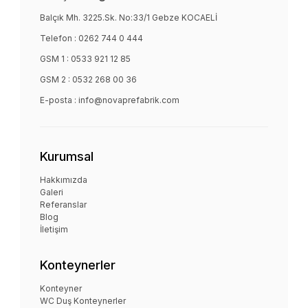
Balçık Mh. 3225.Sk. No:33/1 Gebze KOCAELİ
Telefon :
0262 744 0 444
GSM 1 :
0533 921 12 85
GSM 2 :
0532 268 00 36
E-posta :
info@novaprefabrik.com
Kurumsal
Hakkımızda
Galeri
Referanslar
Blog
İletişim
Konteynerler
Konteyner
WC Duş Konteynerler