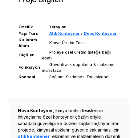
Özellik
Detaylar
Yapı Türü
Atık Konteyner
/
Depo Konteyner
Kullanım
Kimya Üretim Tesisi
Alanı
Projeye özel üretim (isteğe bağlı
Ölçüler
ebat)
Güvenli atık depolama & malzeme
Fonksiyon
muhafaza
Konsept
Sağlam, Sızdırmaz, Fonksiyonel
Nova Konteyner
, kimya üretim tesislerinin
ihtiyaçlarına özel konteyner çözümleriyle
sahadaki güvenliği ve düzeni sağlamlaştırıyor. Son
projede, kimyasal atıkların güvenle saklanması için
atık konteyner
, ekipman ve malzemelerin düzenli