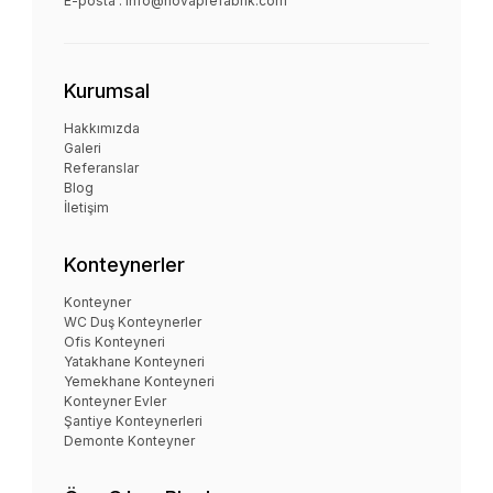
E-posta :
info@novaprefabrik.com
Kurumsal
Hakkımızda
Galeri
Referanslar
Blog
İletişim
Konteynerler
Konteyner
WC Duş Konteynerler
Ofis Konteyneri
Yatakhane Konteyneri
Yemekhane Konteyneri
Konteyner Evler
Şantiye Konteynerleri
Demonte Konteyner