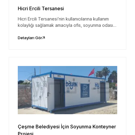
Hicri Ercili Tersanesi
Hicri Ercili Tersanesi’nin kullanıcılarına kullanım
kolaylığı sağlamak amacıyla ofis, soyunma odası
projesi geliştirilmiş olup, en kaliteli malzemeler
kullanılarak 3 katlı bir kompleksi inşa edilmiştir.
Detayları Gör
Çeşme Belediyesi İçin Soyunma Konteyner
Projesi