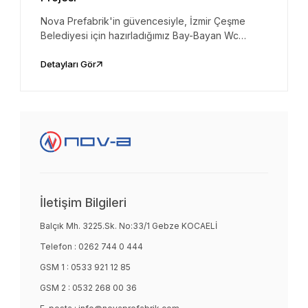
Nova Prefabrik'in güvencesiyle, İzmir Çeşme
Belediyesi için hazırladığımız Bay-Bayan Wc
Konteyneri, Engelli Wc ve Soyunma Kabinleri artık
hizmetinizde.
Detayları Gör
İletişim Bilgileri
Balçık Mh. 3225.Sk. No:33/1 Gebze KOCAELİ
Telefon :
0262 744 0 444
GSM 1 :
0533 921 12 85
GSM 2 :
0532 268 00 36