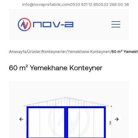
info@novaprefabrik.com
0533 921 12 85
0532 268 00 36
Anasayfa
Ürünler
Konteynerler
Yemekhane Konteyneri
60 m² Yemekh
60 m² Yemekhane Konteyner