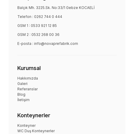
Balçık Mh. 3225.Sk. No:33/1 Gebze KOCAELİ
Telefon :
0262 744 0 444
GSM 1 :
0533 921 12 85
GSM 2 :
0532 268 00 36
E-posta :
info@novaprefabrik.com
Kurumsal
Hakkımızda
Galeri
Referanslar
Blog
İletişim
Konteynerler
Konteyner
WC Duş Konteynerler