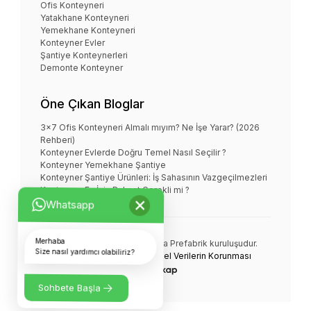
Ofis Konteyneri
Yatakhane Konteyneri
Yemekhane Konteyneri
Konteyner Evler
Şantiye Konteynerleri
Demonte Konteyner
Öne Çıkan Bloglar
3x7 Ofis Konteyneri Almalı mıyım? Ne İşe Yarar? (2026
Rehberi)
Konteyner Evlerde Doğru Temel Nasıl Seçilir ?
Konteyner Yemekhane Şantiye
Konteyner Şantiye Ürünleri: İş Sahasının Vazgeçilmezleri
Konteyner Ev İçin Ruhsat Gerekli mi ?
×
Whatsapp
Merhaba
NOVA KONTEYNER bir
Nova Prefabrik
kuruluşudur.
Size nasıl yardımcı olabiliriz?
© Tüm Hakları Saklıdır.
Kişisel Verilerin Korunması
Sohbete Başla