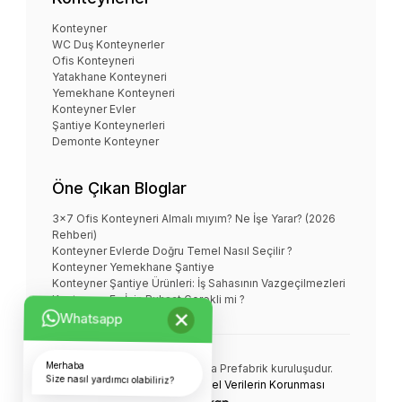
Konteyner
WC Duş Konteynerler
Ofis Konteyneri
Yatakhane Konteyneri
Yemekhane Konteyneri
Konteyner Evler
Şantiye Konteynerleri
Demonte Konteyner
Öne Çıkan Bloglar
3x7 Ofis Konteyneri Almalı mıyım? Ne İşe Yarar? (2026
Rehberi)
Konteyner Evlerde Doğru Temel Nasıl Seçilir ?
Konteyner Yemekhane Şantiye
Konteyner Şantiye Ürünleri: İş Sahasının Vazgeçilmezleri
Konteyner Ev İçin Ruhsat Gerekli mi ?
×
Whatsapp
Merhaba
NOVA KONTEYNER bir
Nova Prefabrik
kuruluşudur.
Size nasıl yardımcı olabiliriz?
© Tüm Hakları Saklıdır.
Kişisel Verilerin Korunması