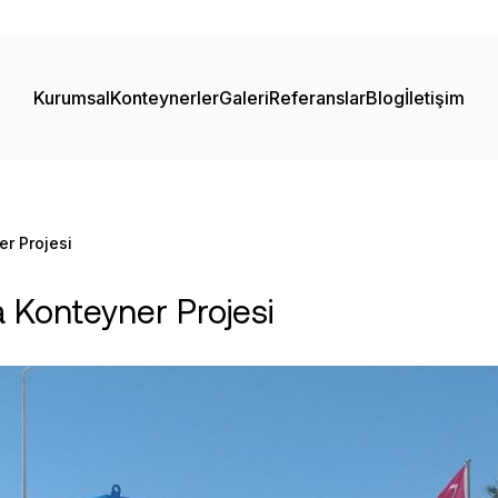
Kurumsal
Konteynerler
Galeri
Referanslar
Blog
İletişim
r Projesi
 Konteyner Projesi