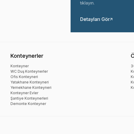
tıklayın.
Detayları Gör
Konteynerler
Ö
Konteyner
3
WC Duş Konteynerler
K
Ofis Konteyneri
K
Yatakhane Konteyneri
K
Yemekhane Konteyneri
K
Konteyner Evler
Şantiye Konteynerleri
Demonte Konteyner