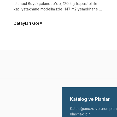
İstanbul Büyükçekmece'de, 120 kişi kapasiteli iki
katlı yatakhane modelimizde, 147 m2 yemekhane ve
ofis konteynerleri bulunmaktadır.
Detayları Gör
Katalog ve Planlar
Kataloğumuzu ve ürün planl
ulaşmak için