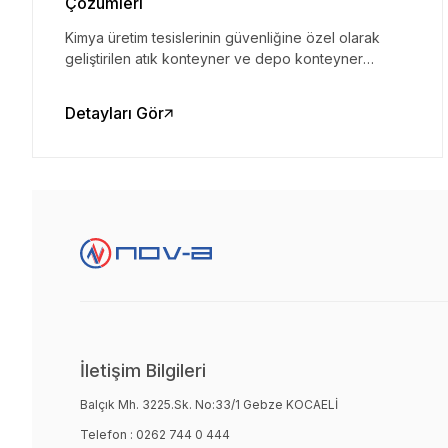
Çözümleri
Kimya üretim tesislerinin güvenliğine özel olarak
geliştirilen atık konteyner ve depo konteyner
çözümleri, Nova Konteyner kalitesiyle maksimum
dayanıklılık ve çevre koruması sunuyor.
Detayları Gör
İletişim Bilgileri
Balçık Mh. 3225.Sk. No:33/1 Gebze KOCAELİ
Telefon :
0262 744 0 444