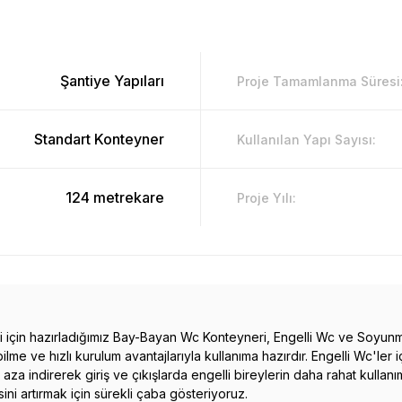
Şantiye Yapıları
Proje Tamamlanma Süresi
Standart Konteyner
Kullanılan Yapı Sayısı:
124 metrekare
Proje Yılı:
çin hazırladığımız Bay-Bayan Wc Konteyneri, Engelli Wc ve Soyunma Ka
e ve hızlı kurulum avantajlarıyla kullanıma hazırdır. Engelli Wc'ler i
 aza indirerek giriş ve çıkışlarda engelli bireylerin daha rahat kulla
sini artırmak için sürekli çaba gösteriyoruz.