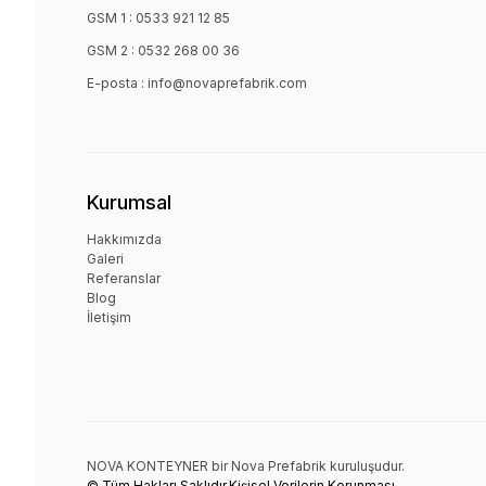
GSM 1 :
0533 921 12 85
GSM 2 :
0532 268 00 36
E-posta :
info@novaprefabrik.com
Kurumsal
Hakkımızda
Galeri
Referanslar
Blog
İletişim
NOVA KONTEYNER bir
Nova Prefabrik
kuruluşudur.
© Tüm Hakları Saklıdır.
Kişisel Verilerin Korunması