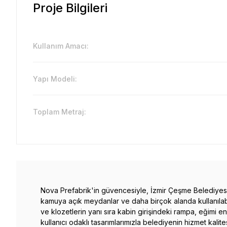
Proje Bilgileri
Kullanım Amacı:
Yapı Modeli:
Toplam Metraj:
Nova Prefabrik'in güvencesiyle, İzmir Çeşme Belediyesi i
kamuya açık meydanlar ve daha birçok alanda kullanılabilm
ve klozetlerin yanı sıra kabin girişindeki rampa, eğimi en
kullanıcı odaklı tasarımlarımızla belediyenin hizmet kalite