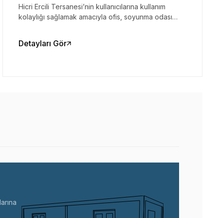
Hicri Ercili Tersanesi’nin kullanıcılarına kullanım
kolaylığı sağlamak amacıyla ofis, soyunma odası
projesi geliştirilmiş olup, en kaliteli malzemeler
kullanılarak 3 katlı bir kompleksi inşa edilmiştir.
Detayları Gör
arına