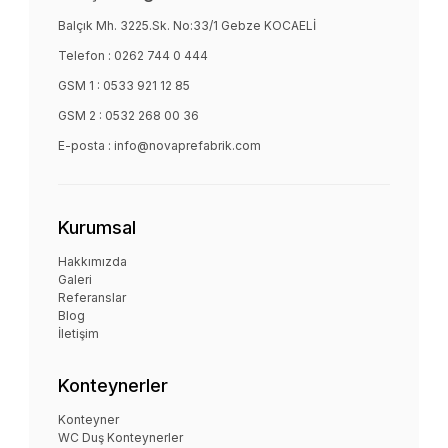
Balçık Mh. 3225.Sk. No:33/1 Gebze KOCAELİ
Telefon :
0262 744 0 444
GSM 1 :
0533 921 12 85
GSM 2 :
0532 268 00 36
E-posta :
info@novaprefabrik.com
Kurumsal
Hakkımızda
Galeri
Referanslar
Blog
İletişim
Konteynerler
Konteyner
WC Duş Konteynerler