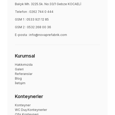
Balçık Mh. 3225.Sk. No:33/1 Gebze KOCAELİ
Telefon :
0262 744 0 444
GSM 1 :
0533 921 12 85
GSM 2 :
0532 268 00 36
E-posta :
info@novaprefabrik.com
Kurumsal
Hakkımızda
Galeri
Referanslar
Blog
İletişim
Konteynerler
Konteyner
WC Duş Konteynerler
Ofis Konteyneri