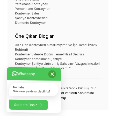
Yatakhane Konteyneri
Yemekhane Konteyneri
Konteyner Evler
Şantiye Konteynerleri
Demonte Konteyner
Öne Çıkan Bloglar
3x7 Ofis Konteyneri Almalı mıyım? Ne İşe Yarar? (2026
Rehberi)
Konteyner Evlerde Doğru Temel Nasıl Seçilir ?
Konteyner Yemekhane Şantiye
Konteyner Şantiye Ürünleri: İş Sahasının Vazgeçilmezleri
Konteyner Ev İçin Ruhsat Gerekli mi ?
×
Whatsapp
Merhaba
NOVA KONTEYNER bir
Nova Prefabrik
kuruluşudur.
Size nasıl yardımcı olabiliriz?
© Tüm Hakları Saklıdır.
Kişisel Verilerin Korunması
Sohbete Başla