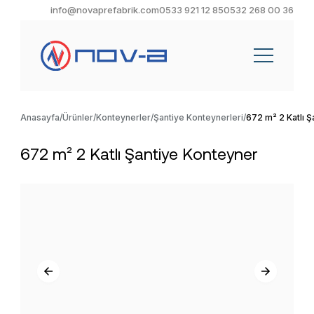
info@novaprefabrik.com
0533 921 12 85
0532 268 00 36
Anasayfa
Ürünler
Konteynerler
Şantiye Konteynerleri
672 m² 2 Katlı 
672 m² 2 Katlı Şantiye Konteyner