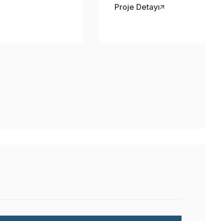
malzemeler kullanılarak 3 katlı b
 Soyunma Kabinleri
Proje Detayı
inşa edilmiştir.