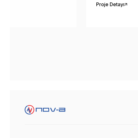
ı bir araya getiriyor.
teslim edilmiştir.
Proje Detayı