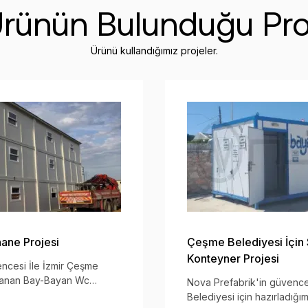
rünün Bulunduğu Pro
Ürünü kullandığımız projeler.
hane Projesi
Çeşme Belediyesi İçi
Konteyner Projesi
ncesi İle İzmir Çeşme
ırlanan Bay-Bayan Wc
Nova Prefabrik'in güvence
Wc ve Soyunma Kabinleri
Belediyesi için hazırladığ