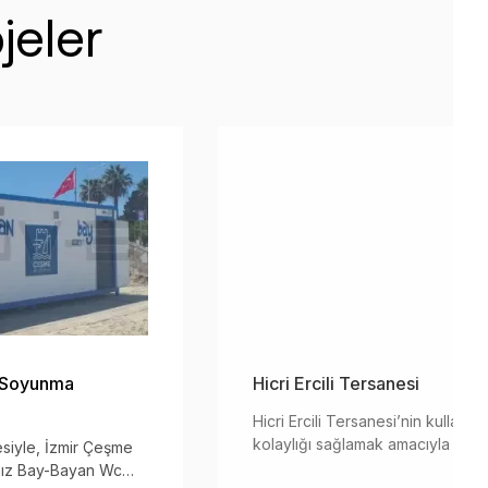
jeler
n Soyunma
Hicri Ercili Tersanesi
Hicri Ercili Tersanesi’nin kullanıcı
kolaylığı sağlamak amacıyla ofis
siyle, İzmir Çeşme
odası projesi geliştirilmiş olup, en 
ımız Bay-Bayan Wc