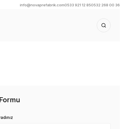
info@novaprefabrik.com
0533 921 12 85
0532 268 00 36
 Formu
yadınız