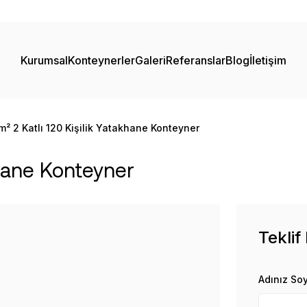
Kurumsal
Konteynerler
Galeri
Referanslar
Blog
İletişim
m² 2 Katlı 120 Kişilik Yatakhane Konteyner
khane Konteyner
Teklif
Adınız So