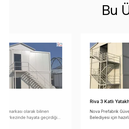
Bu Ü
jesi
Riva 3 Katlı Yatak
ncü markası olarak bilinen
Nova Prefabrik Güve
in merkezinde hayata geçirdiği
Belediyesi için haz
 ile çağdaş ve sürdürülebilir
Konteyneri Engelli 