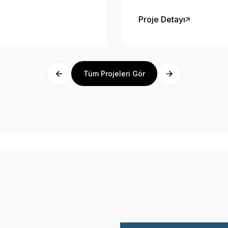
Konteyneri, Engelli Wc ve
artık hizmetinizde.
Proje Detayı
Tüm Projeleri Gör