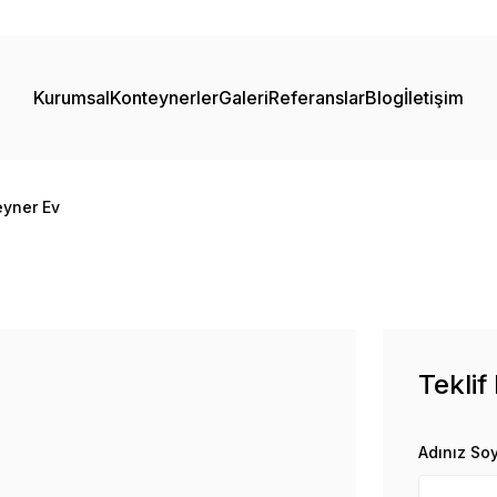
Kurumsal
Konteynerler
Galeri
Referanslar
Blog
İletişim
eyner Ev
Teklif
Adınız So