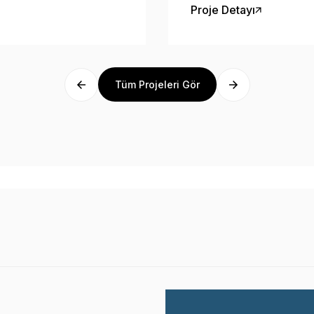
artık hizmetinizde.
Proje Detayı
Tüm Projeleri Gör