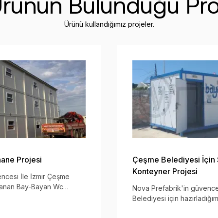
rünün Bulunduğu Pro
Ürünü kullandığımız projeler.
hane Projesi
Çeşme Belediyesi İçi
Konteyner Projesi
ncesi İle İzmir Çeşme
ırlanan Bay-Bayan Wc
Nova Prefabrik'in güvence
Wc ve Soyunma Kabinleri
Belediyesi için hazırladığ
Konteyneri, Engelli Wc ve