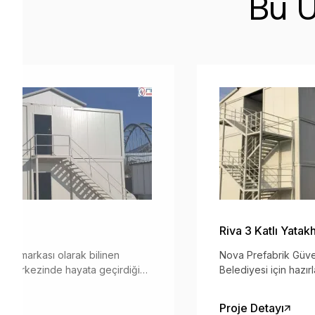
Bu Ü
jesi
Riva 3 Katlı Yatak
ncü markası olarak bilinen
Nova Prefabrik Güve
in merkezinde hayata geçirdiği
Belediyesi için haz
 ile çağdaş ve sürdürülebilir
Konteyneri Engelli 
ı bir araya getiriyor.
teslim edilmiştir.
Proje Detayı