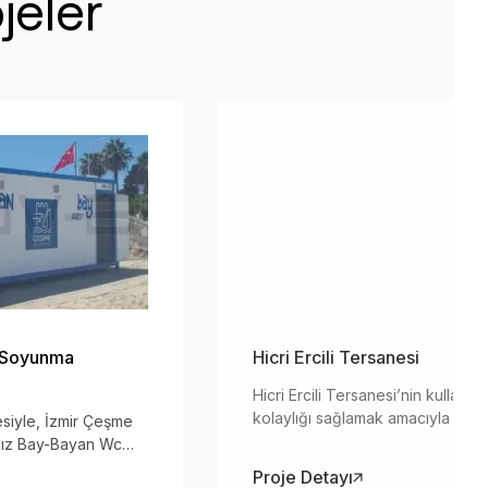
jeler
n Soyunma
Hicri Ercili Tersanesi
Hicri Ercili Tersanesi’nin kullanıcı
kolaylığı sağlamak amacıyla ofis
siyle, İzmir Çeşme
odası projesi geliştirilmiş olup, en 
ımız Bay-Bayan Wc
malzemeler kullanılarak 3 katlı b
 Soyunma Kabinleri
Proje Detayı
inşa edilmiştir.