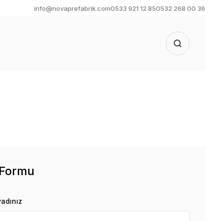
info@novaprefabrik.com
0533 921 12 85
0532 268 00 36
 Formu
yadınız