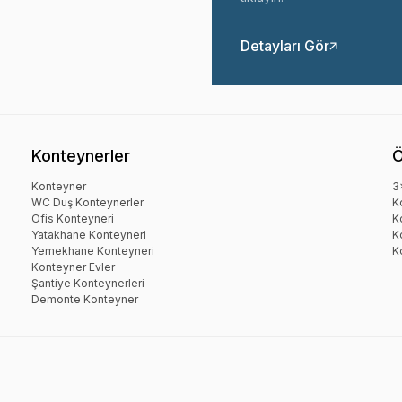
Detayları Gör
Konteynerler
Ö
Konteyner
3
WC Duş Konteynerler
K
Ofis Konteyneri
K
Yatakhane Konteyneri
K
Yemekhane Konteyneri
K
Konteyner Evler
Şantiye Konteynerleri
Demonte Konteyner