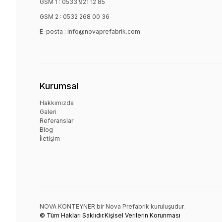
GSM 1 :
0533 921 12 85
GSM 2 :
0532 268 00 36
E-posta :
info@novaprefabrik.com
Kurumsal
Hakkımızda
Galeri
Referanslar
Blog
İletişim
NOVA KONTEYNER bir
Nova Prefabrik
kuruluşudur.
© Tüm Hakları Saklıdır.
Kişisel Verilerin Korunması