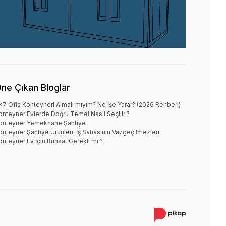
ne Çıkan Bloglar
x7 Ofis Konteyneri Almalı mıyım? Ne İşe Yarar? (2026 Rehberi)
onteyner Evlerde Doğru Temel Nasıl Seçilir ?
onteyner Yemekhane Şantiye
onteyner Şantiye Ürünleri: İş Sahasının Vazgeçilmezleri
onteyner Ev İçin Ruhsat Gerekli mi ?
×
Whatsapp
Merhaba
Size nasıl yardımcı olabiliriz?