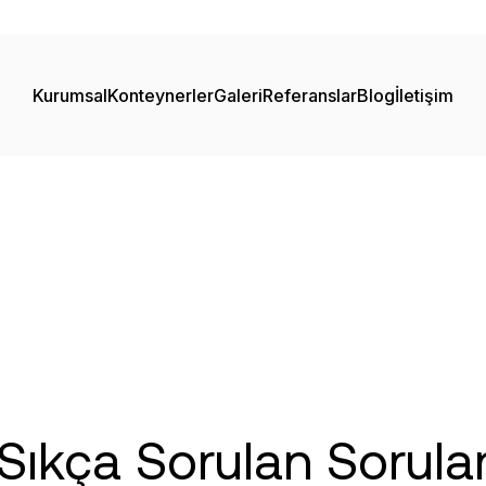
Kurumsal
Konteynerler
Galeri
Referanslar
Blog
İletişim
Sıkça Sorulan Sorula