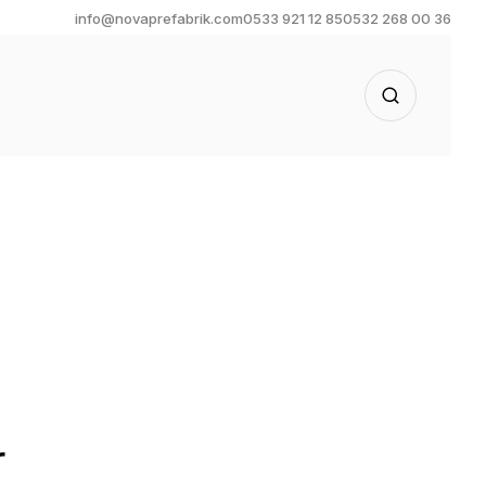
info@novaprefabrik.com
0533 921 12 85
0532 268 00 36
r