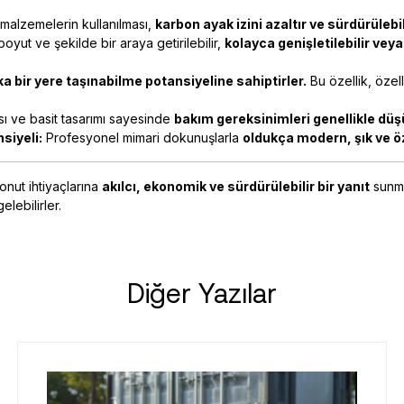
malzemelerin kullanılması,
karbon ayak izini azaltır ve sürdürülebi
boyut ve şekilde bir araya getirilebilir,
kolayca genişletilebilir veya
a bir yere taşınabilme potansiyeline sahiptirler.
Bu özellik, özel
sı ve basit tasarımı sayesinde
bakım gereksinimleri genellikle düş
siyeli:
Profesyonel mimari dokunuşlarla
oldukça modern, şık ve 
nut ihtiyaçlarına
akılcı, ekonomik ve sürdürülebilir bir yanıt
sunma
elebilirler.
Diğer Yazılar