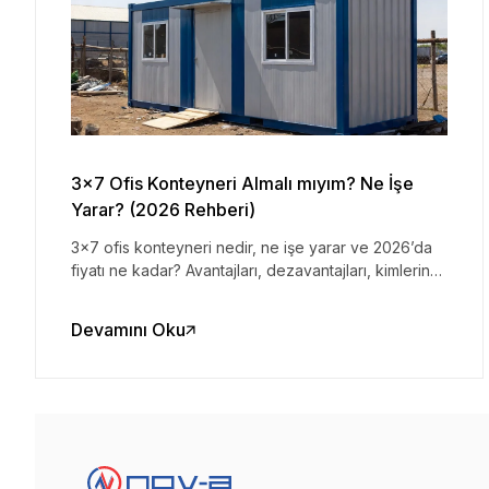
3x7 Ofis Konteyneri Almalı mıyım? Ne İşe
Yarar? (2026 Rehberi)
3x7 ofis konteyneri nedir, ne işe yarar ve 2026’da
fiyatı ne kadar? Avantajları, dezavantajları, kimlerin
alması gerektiğini ve alternatiflerini açık ve net
anlatıyoruz. Şantiye ofisi arayanlar için pratik rehber.
Devamını Oku