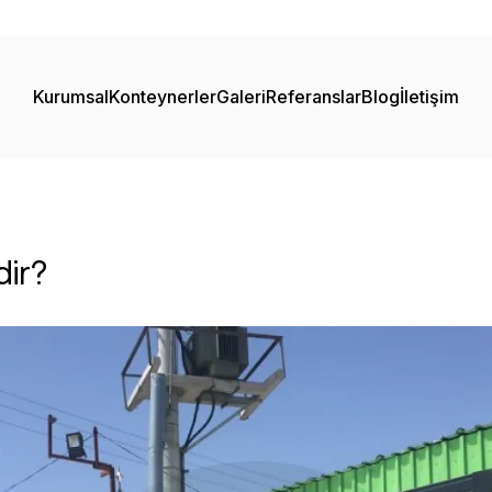
Kurumsal
Konteynerler
Galeri
Referanslar
Blog
İletişim
dir?