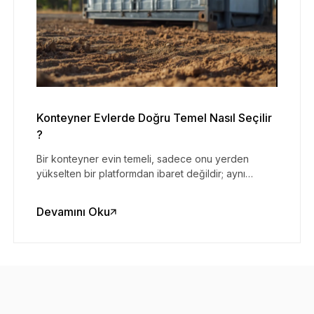
Konteyner Evlerde Doğru Temel Nasıl Seçilir
?
Bir konteyner evin temeli, sadece onu yerden
yükselten bir platformdan ibaret değildir; aynı
zamanda yapının karşılaşabileceği tüm dış etkenlere
karşı ilk ve en güçlü savunma hattıdır.
Devamını Oku