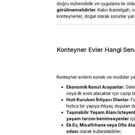
doğru mühendislik ve uygulama ile olduk
görülmemelidirler.
Kalıcı ikametgah, ofis
konteynerler, doğal olarak sorunlar yar
Konteyner Evler Hangi Se
Konteyner evlerin esnek ve modüler yapısı
Ekonomik Konut Arayanlar:
Gele
veya ilk evini alacaklar için cazip bir
Hızlı Kurulum İhtiyacı Olanlar:
Fa
hızlıca bir yapıya ihtiyaç duyulan du
Taşınabilir Yaşam Alanı İsteyenl
yaşam tarzını benimseyenler
iç
Ek Ev, Misafirhane veya Ofis Ala
odası
olarak kullanılabilirler.