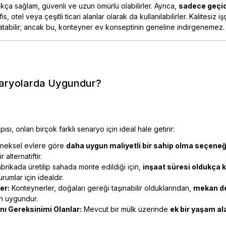
ça sağlam, güvenli ve uzun ömürlü olabilirler. Ayrıca,
sadece geçic
, otel veya çeşitli ticari alanlar olarak da kullanılabilirler. Kalitesiz işç
atabilir; ancak bu, konteyner ev konseptinin geneline indirgenemez.
naryolarda Uygundur?
, onları birçok farklı senaryo için ideal hale getirir:
neksel evlere göre
daha uygun maliyetli bir sahip olma seçeneğ
 alternatiftir.
brikada üretilip sahada monte edildiği için,
inşaat süresi oldukça k
rumlar için idealdir.
er:
Konteynerler, doğaları gereği taşınabilir olduklarından,
mekan de
in uygundur.
nı Gereksinimi Olanlar:
Mevcut bir mülk üzerinde
ek bir yaşam ala