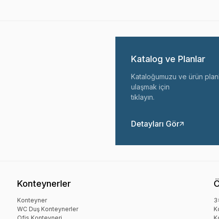
Katalog ve Planlar
Kataloğumuzu ve ürün planl
ulaşmak için
tıklayın.
Detayları Gör
Konteynerler
Ö
Konteyner
3
WC Duş Konteynerler
K
Ofis Konteyneri
K