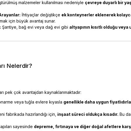
türülmüş malzemeler kullanılması nedeniyle
çevreye duyarlı bir y
 Arayanlar:
İhtiyaçlar değiştikçe
ek konteynerler eklenerek kolayca 
mak için büyük avantaj sunar.
:
Şantiye, bağ evi veya dağ evi gibi
altyapının kısıtlı olduğu veya
rı Nelerdir?
ları pek çok avantajdan kaynaklanmaktadır:
narme veya tuğla evlere kıyasla
genellikle daha uygun fiyatlıdırla
i fabrikada hazırlandığı için,
inşaat süreci oldukça kısadır.
Bu da 
apıları sayesinde
depreme, fırtınaya ve diğer doğal afetlere karşı