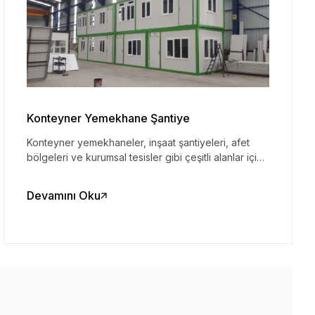
Konteyner Yemekhane Şantiye
Konteyner yemekhaneler, inşaat şantiyeleri, afet
bölgeleri ve kurumsal tesisler gibi çeşitli alanlar için
esnek, hijyenik ve ekonomik yemek çözümleri
sunar. Hızlı kurulum, yüksek yalıtım, dayanıklılık ve
Devamını Oku
özelleştirme imkanlarıyla öne çıkan bu modüler
yapılar, aynı zamanda sürdürülebilirlik hedeflerine
de katkıda bulunur.